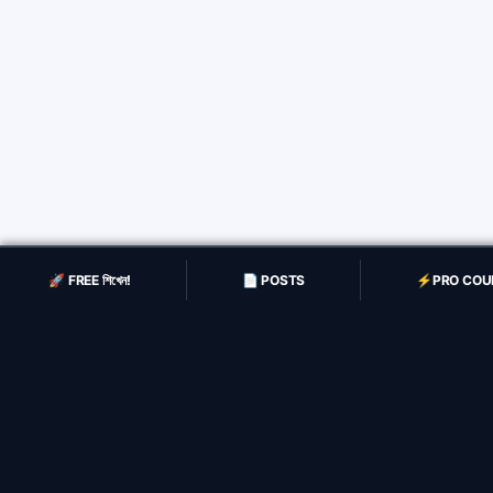
🚀 FREE শিখেন!
📄 POSTS
⚡️PRO COU