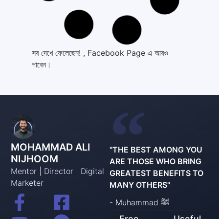
সব দেখে ফেলেছেন! , Facebook Page এ আরও
পাবেন।
MOHAMMAD ALI
"THE BEST AMONG YOU
NIJHOOM
ARE THOSE WHO BRING
Mentor | Director | Digital
GREATEST BENEFITS TO
Marketer
MANY OTHERS"
- Muhammad ﷺ
Free
Useful