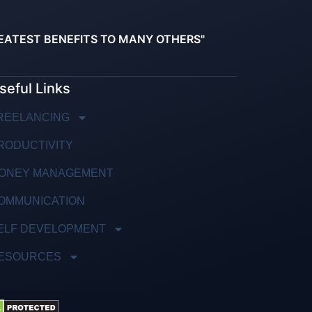
EATEST BENEFITS TO MANY OTHERS"
seful Links
REELANCING
RODUCTIVITY
ONEY MANAGEMENT
OMMUNICATION
ELF DEVELOPMENT
ESOURCES