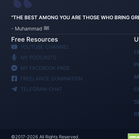
"THE BEST AMONG YOU ARE THOSE WHO BRING GR
- Muhammad ﷺ
Free Resources
U
YOUTUBE CHANNEL
F
MY PODCASTS
P
MY FACEBOOK PAGE
M
FREELANCE DOMINATION
TELEGRAM CHAT
C
S
R
©2017-2026 All Rights Reserved.