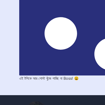
এই টপিকে আর পোস্ট খুঁজে পাচ্ছি না Boss! 😩