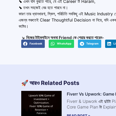
⬊ এখন যদি বুঝতে পারে, যে এই Career টা Haram,
⬊ তখন সহজেই বের হতে পারবে না।
কারণ তার ধ্যানধারণা, স্কিল, পরিচিতি সবকিছু এই Music Industr
এজন্য শুরুতেই Clear Thoughtful Decision না নিয়ে, যদি একবার 
কষ্টের।
↘️ নিজের টাইমলাইনে অথবা Friend কে শেয়ার করতে পারেন-
Facebook
WhatsApp
Telegram
L
🚀 আরও Related Posts
Fiverr Vs Upwork: Game P
Fiverr & Upwork এই দুইটা Pl
Core Game Plan টা Explai
READ POST »