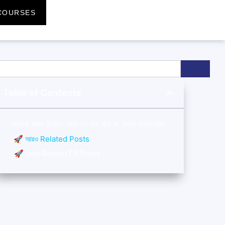
COURSES
Table of Contents
অনেকে হারাম ইনকাম থেকে বের হতে পারে না, শুরুতে Unintentionally ক্যারিয়ার Choose করার কারণে।
🚀 আরও Related Posts
🚀 আমার Recent FB Posts