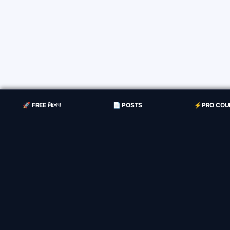
🚀 FREE শিখেন!
📄 POSTS
⚡️PRO COU