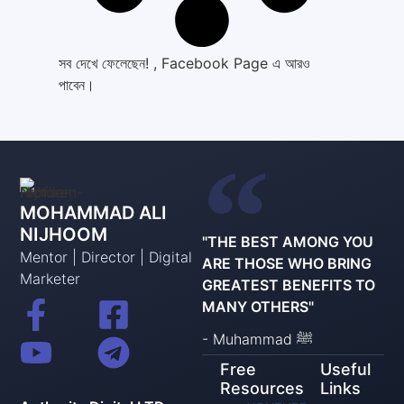
সব দেখে ফেলেছেন! , Facebook Page এ আরও
পাবেন।
MOHAMMAD ALI
NIJHOOM
"THE BEST AMONG YOU
Mentor | Director | Digital
ARE THOSE WHO BRING
Marketer
GREATEST BENEFITS TO
MANY OTHERS"
- Muhammad ﷺ
Free
Useful
Resources
Links