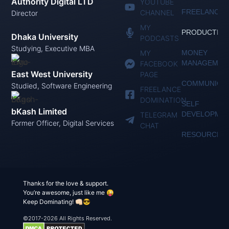
Authority Digital LTD
YOUTUBE
FREELANCIN
CHANNEL
Director
MY
PRODUCTIVI
Dhaka University
PODCASTS
Studying, Executive MBA
MY
MONEY
MANAGEMEN
FACEBOOK
East West University
PAGE
COMMUNICAT
Studied, Software Engineering
FREELANCE
DOMINATION
SELF
bKash Limited
DEVELOPME
TELEGRAM
Former Officer, Digital Services
CHAT
RESOURCES
Thanks for the love & support.
You’re awesome, just like me 😜
Keep Dominating! 👊🏻😎
©2017-2026 All Rights Reserved.