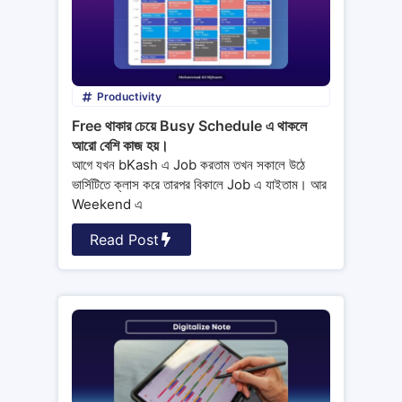
Productivity
Free থাকার চেয়ে Busy Schedule এ থাকলে
আরো বেশি কাজ হয়।
আগে যখন bKash এ Job করতাম তখন সকালে উঠে
ভার্সিটিতে ক্লাস করে তারপর বিকালে Job এ যাইতাম। আর
Weekend এ
Read Post