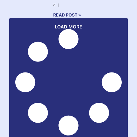
না।
READ POST »
LOAD MORE