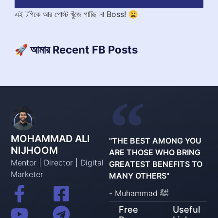
এই টপিকে আর পোস্ট খুঁজে পাচ্ছি না Boss! 😩
🚀 আমার Recent FB Posts
MOHAMMAD ALI
"THE BEST AMONG YOU
NIJHOOM
ARE THOSE WHO BRING
Mentor | Director | Digital
GREATEST BENEFITS TO
Marketer
MANY OTHERS"
- Muhammad ﷺ
Free
Useful