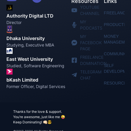
Resources
Links
YOUTUBE
FREELANCIN
CHANNEL
Authority Digital LTD
MY
Director
PRODUCTIVI
PODCASTS
MY
MONEY
Dhaka University
MANAGEMEN
FACEBOOK
Studying, Executive MBA
PAGE
COMMUNICAT
FREELANCE
East West University
DOMINATION
Studied, Software Engineering
SELF
DEVELOPME
TELEGRAM
CHAT
bKash Limited
RESOURCES
Former Officer, Digital Services
Thanks for the love & support.
You’re awesome, just like me 😜
Keep Dominating! 👊🏻😎