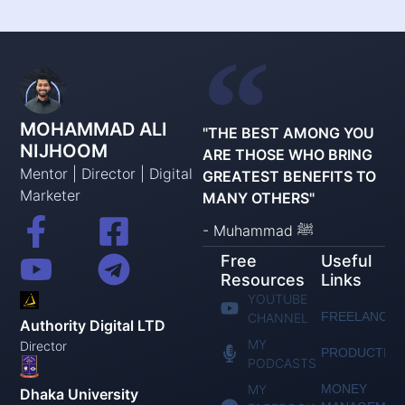
MOHAMMAD ALI
"THE BEST AMONG YOU
NIJHOOM
ARE THOSE WHO BRING
Mentor | Director | Digital
GREATEST BENEFITS TO
Marketer
MANY OTHERS"
- Muhammad ﷺ
Free
Useful
Resources
Links
YOUTUBE
FREELANCIN
CHANNEL
Authority Digital LTD
MY
Director
PRODUCTIVI
PODCASTS
MY
MONEY
Dhaka University