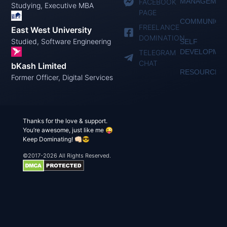
MANAGEMEN
FACEBOOK
Studying, Executive MBA
PAGE
COMMUNICAT
FREELANCE
East West University
DOMINATION
Studied, Software Engineering
SELF
DEVELOPME
TELEGRAM
CHAT
bKash Limited
RESOURCES
Former Officer, Digital Services
Thanks for the love & support.
You’re awesome, just like me 😜
Keep Dominating! 👊🏻😎
©2017-2026 All Rights Reserved.