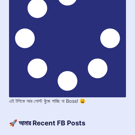
এই টপিকে আর পোস্ট খুঁজে পাচ্ছি না Boss! 😩
🚀 আমার Recent FB Posts