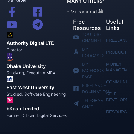
Marketer
MANY OTHERS"
- Muhammad ﷺ
Free
Useful
Resources
Links
YOUTUBE
FREELANCIN
CHANNEL
Authority Digital LTD
MY
Director
PRODUCTIVI
PODCASTS
MY
MONEY
Dhaka University
MANAGEMEN
FACEBOOK
Studying, Executive MBA
PAGE
COMMUNICAT
FREELANCE
East West University
DOMINATION
Studied, Software Engineering
SELF
DEVELOPME
TELEGRAM
CHAT
bKash Limited
RESOURCES
Former Officer, Digital Services