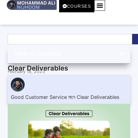
COURSES
Table of Contents
Clear Deliverables
February 18, 2023
Good Customer Service মানে Clear Deliverables