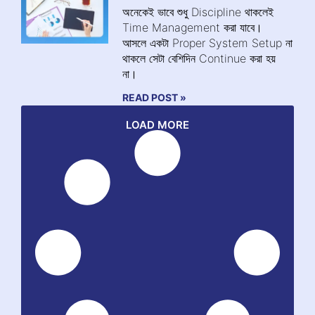
অনেকেই ভাবে শুধু Discipline থাকলেই
Time Management করা যাবে।
আসলে একটা Proper System Setup না
থাকলে সেটা বেশিদিন Continue করা হয়
না।
READ POST »
LOAD MORE