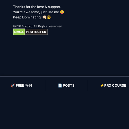
Thanks for the love & support.
You’re awesome, just like me 😜
Keep Dominating! 👊🏻😎
©2017-2026 All Rights Reserved.
🚀 FREE শিখেন!
📄 POSTS
⚡️PRO COURSE