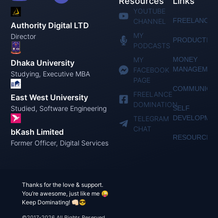
Resources
Links
YOUTUBE
FREELANCIN
CHANNEL
Authority Digital LTD
MY
Director
PRODUCTIVI
PODCASTS
MY
MONEY
Dhaka University
MANAGEMEN
FACEBOOK
Studying, Executive MBA
PAGE
COMMUNICAT
FREELANCE
East West University
DOMINATION
Studied, Software Engineering
SELF
DEVELOPME
TELEGRAM
CHAT
bKash Limited
RESOURCES
Former Officer, Digital Services
Thanks for the love & support.
You’re awesome, just like me 😜
Keep Dominating! 👊🏻😎
©2017-2026 All Rights Reserved.