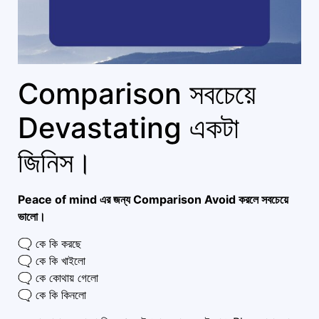
Comparison সবচেয়ে
Devastating একটা
জিনিস।
Peace of mind এর জন্য Comparison Avoid করলে সবচেয়ে
ভালো।
🗨️ কে কি করছে
🗨️ কে কি খাইলো
🗨️ কে কোথায় গেলো
🗨️ কে কি কিনলো