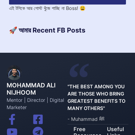
এই টপিকে আর পোস্ট খুঁজে পাচ্ছি না Boss! 😩
🚀 আমার Recent FB Posts
MOHAMMAD ALI
"THE BEST AMONG YOU
NIJHOOM
ARE THOSE WHO BRING
Mentor | Director | Digital
GREATEST BENEFITS TO
Marketer
MANY OTHERS"
- Muhammad ﷺ
Free
Useful