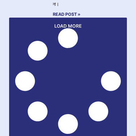
না।
READ POST »
LOAD MORE