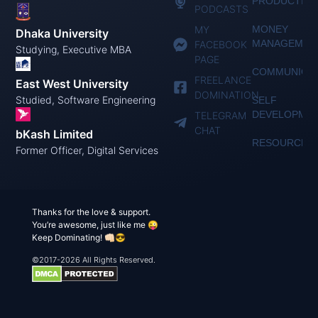
PRODUCTIVI
PODCASTS
MY
MONEY
Dhaka University
MANAGEMEN
FACEBOOK
Studying, Executive MBA
PAGE
COMMUNICAT
FREELANCE
East West University
DOMINATION
Studied, Software Engineering
SELF
DEVELOPME
TELEGRAM
CHAT
bKash Limited
RESOURCES
Former Officer, Digital Services
Thanks for the love & support.
You’re awesome, just like me 😜
Keep Dominating! 👊🏻😎
©2017-2026 All Rights Reserved.