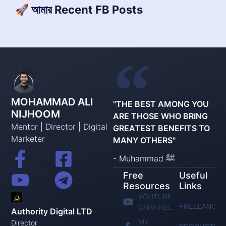
🚀 আমার Recent FB Posts
MOHAMMAD ALI
"THE BEST AMONG YOU
NIJHOOM
ARE THOSE WHO BRING
Mentor | Director | Digital
GREATEST BENEFITS TO
Marketer
MANY OTHERS"
- Muhammad ﷺ
Free
Useful
Resources
Links
YOUTUBE
FREELANCIN
CHANNEL
Authority Digital LTD
MY
Director