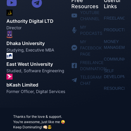
Free
Useful
Resources
Links
YOUTUBE
FREELANCIN
CHANNEL
Authority Digital LTD
MY
Director
PRODUCTIVI
PODCASTS
MY
MONEY
Dhaka University
MANAGEMEN
FACEBOOK
Studying, Executive MBA
PAGE
COMMUNICAT
FREELANCE
East West University
DOMINATION
Studied, Software Engineering
SELF
DEVELOPME
TELEGRAM
CHAT
bKash Limited
RESOURCES
Former Officer, Digital Services
Thanks for the love & support.
You’re awesome, just like me 😜
Keep Dominating! 👊🏻😎