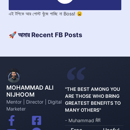
এই টপিকে আর পোস্ট খুঁজে পাচ্ছি না Boss! 😩
🚀 আমার Recent FB Posts
MOHAMMAD ALI
"THE BEST AMONG YOU
NIJHOOM
ARE THOSE WHO BRING
Mentor | Director | Digital
GREATEST BENEFITS TO
Marketer
MANY OTHERS"
- Muhammad ﷺ