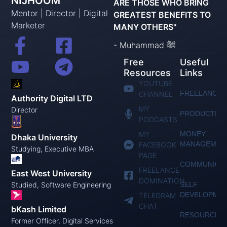
NIJHOOM
ARE THOSE WHO BRING
Mentor | Director | Digital
GREATEST BENEFITS TO
Marketer
MANY OTHERS"
- Muhammad ﷺ
Free
Useful
Resources
Links
YOUTUBE
FREELANCIN
CHANNEL
Authority Digital LTD
MY
Director
PRODUCTIVI
PODCASTS
MY
MONEY
Dhaka University
MANAGEMEN
FACEBOOK
Studying, Executive MBA
PAGE
COMMUNICAT
FREELANCE
East West University
DOMINATION
Studied, Software Engineering
SELF
DEVELOPME
TELEGRAM
CHAT
bKash Limited
RESOURCES
Former Officer, Digital Services