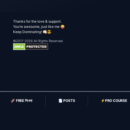
Thanks for the love & support.
You’re awesome, just like me 😜
Keep Dominating! 👊🏻😎
©2017-2026 All Rights Reserved.
🚀 FREE শিখেন!
📄 POSTS
⚡️PRO COURSE