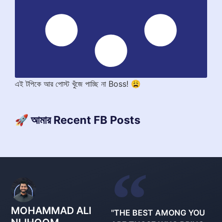
এই টপিকে আর পোস্ট খুঁজে পাচ্ছি না Boss! 😩
🚀 আমার Recent FB Posts
MOHAMMAD ALI
"THE BEST AMONG YOU