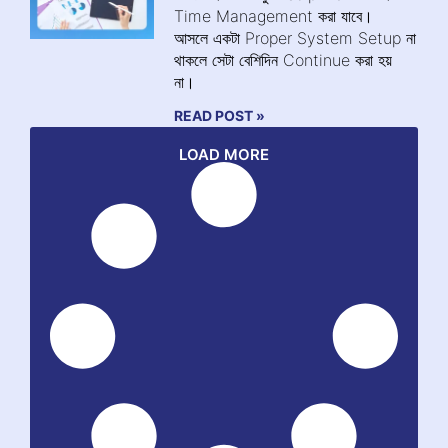
Time Management করা যাবে।
আসলে একটা Proper System Setup না
থাকলে সেটা বেশিদিন Continue করা হয়
না।
READ POST »
LOAD MORE