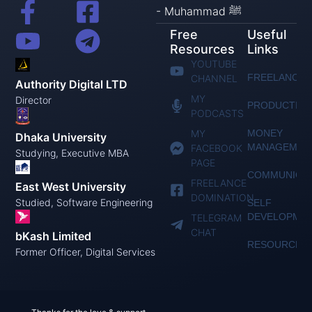
- Muhammad ﷺ
Free
Useful
Resources
Links
YOUTUBE
FREELANCIN
CHANNEL
Authority Digital LTD
MY
Director
PRODUCTIVI
PODCASTS
MY
MONEY
Dhaka University
MANAGEMEN
FACEBOOK
Studying, Executive MBA
PAGE
COMMUNICAT
FREELANCE
East West University
DOMINATION
Studied, Software Engineering
SELF
DEVELOPME
TELEGRAM
CHAT
bKash Limited
RESOURCES
Former Officer, Digital Services