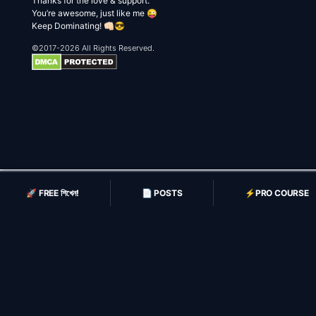
Thanks for the love & support.
You’re awesome, just like me 😜
Keep Dominating! 👊🏻😎
©2017-2026 All Rights Reserved.
🚀 FREE শিখেন!
📄 POSTS
⚡️PRO COURSE