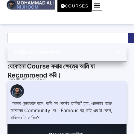
COURSES
Table of Contents
যেকোনো Course করার ক্ষেত্রে আমি যা
Recommend করি।
November 24, 2024
"আমার মেন্টরেরটা বাদে, বাকি সব কোর্সই তাবিজ" হ্যা, এমনটাই হচ্ছে
আমাদের Community তে। Famous বড় ভাই এর টা কোর্স,
বাকিদের টা তাবিজ?