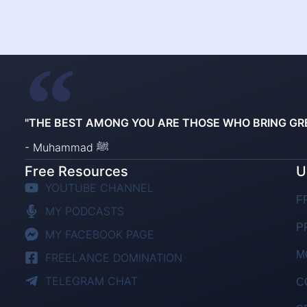
"THE BEST AMONG YOU ARE THOSE WHO BRING GR
- Muhammad ﷺ
Free Resources
U
YOUTUBE CHANNEL
F
MY PODCASTS
P
MY FACEBOOK PAGE
M
FREELANCE DOMINATION
TELEGRAM CHAT
C